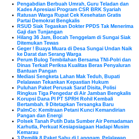
Pengabdian Berbuah Umrah, Guru Teladan dan
Kades Apresiasi Program CSR BRK Syariah
Ratusan Warga Rupat Cek Kesehatan Gratis
Partai Demokrat Bengkalis
RSUD Siak Tegaskan Dokter PPDS Tak Menerima
Gaji dan Tunjangan
Hilang 36 Jam, Bocah Tenggelam di Sungai Siak
Ditemukan Tewas
Geger ! Buaya Muara di Desa Sungai Undan Naik
ke Darat dan Serang Warga
Perum Bulog Tembilahan Bersama TNI-Polri dan
Dinas Terkait Periksa Kualitas Beras Penyaluran
Bantuan Pangan
Mediasi Sengketa Lahan Mak Teduh, Bupati
Pelalawan Tekankan Kepastian Hukum
Puluhan Paket Perusak Saraf Disita, Polisi
Ringkus Tiga Pengedar di Air Jamban Bengkalis
Korupsi Dana PI PT SPRH Rohil Kembali
Bertambah. 9 Ditetapkan Tersangka Baru
PalmCo: Kemitraan Petani Kunci Kemandirian
Pangan dan Energi
Polsek Tanah Putih Data Sumber Air Pemadaman
Karhutla, Perkuat Kesiapsiagaan Hadapi Musim
Kemarau
3 Pemilik 8 Paket Sabu di Langgam, Pelalawan