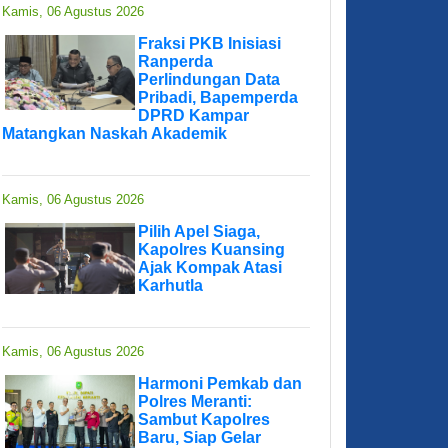
Kamis, 06 Agustus 2026
Fraksi PKB Inisiasi
Ranperda
Perlindungan Data
Pribadi, Bapemperda
DPRD Kampar
Matangkan Naskah Akademik
Kamis, 06 Agustus 2026
Pilih Apel Siaga,
Kapolres Kuansing
Ajak Kompak Atasi
Karhutla
Kamis, 06 Agustus 2026
Harmoni Pemkab dan
Polres Meranti:
Sambut Kapolres
Baru, Siap Gelar