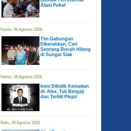
Atasi Pekat
Kamis, 06 Agustus 2026
Tim Gabungan
Dikerahkan, Cari
Seorang Bocah Hilang
di Sungai Siak
Kamis, 06 Agustus 2026
Ironi Dibalik Kematian
dr. Alex, Tak Bergaji
dan Terlilit Pinjol
Rabu, 05 Agustus 2026