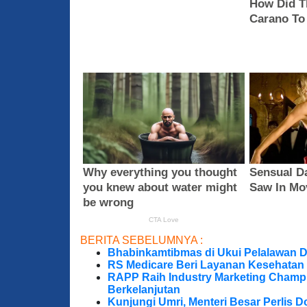
BERITA SEBELUMNYA :
Bhabinkamtibmas di Ukui Pelalawan 
RS Medicare Beri Layanan Kesehatan
RAPP Raih Industry Marketing Champ
Berkelanjutan
Kunjungi Umri, Menteri Besar Perlis 