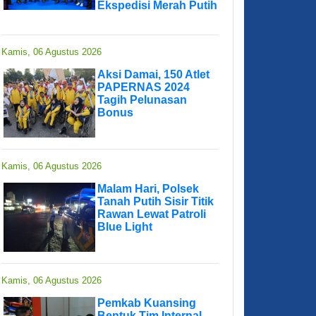
Ekspedisi Merah Putih
Kamis, 06 Agustus 2026
Aksi Damai, 150 Atlet
PAPERNAS 2024
Tagih Pelunasan
Bonus
Kamis, 06 Agustus 2026
Malam Hari, Polsek
Tanah Putih Sisir Titik
Rawan Lewat Patroli
Blue Light
Kamis, 06 Agustus 2026
Pemkab Kuansing
Bentuk Tim Internal