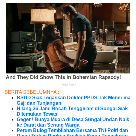
BERITA SEBELUMNYA :
RSUD Siak Tegaskan Dokter PPDS Tak Menerima
Gaji dan Tunjangan
Hilang 36 Jam, Bocah Tenggelam di Sungai Siak
Ditemukan Tewas
Geger ! Buaya Muara di Desa Sungai Undan Naik
ke Darat dan Serang Warga
Perum Bulog Tembilahan Bersama TNI-Polri dan
Dinas Terkait Periksa Kualitas Beras Penyaluran