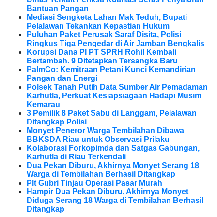
Bantuan Pangan
Mediasi Sengketa Lahan Mak Teduh, Bupati
Pelalawan Tekankan Kepastian Hukum
Puluhan Paket Perusak Saraf Disita, Polisi
Ringkus Tiga Pengedar di Air Jamban Bengkalis
Korupsi Dana PI PT SPRH Rohil Kembali
Bertambah. 9 Ditetapkan Tersangka Baru
PalmCo: Kemitraan Petani Kunci Kemandirian
Pangan dan Energi
Polsek Tanah Putih Data Sumber Air Pemadaman
Karhutla, Perkuat Kesiapsiagaan Hadapi Musim
Kemarau
3 Pemilik 8 Paket Sabu di Langgam, Pelalawan
Ditangkap Polisi
Monyet Peneror Warga Tembilahan Dibawa
BBKSDA Riau untuk Observasi Prilaku
Kolaborasi Forkopimda dan Satgas Gabungan,
Karhutla di Riau Terkendali
Dua Pekan Diburu, Akhirnya Monyet Serang 18
Warga di Tembilahan Berhasil Ditangkap
Plt Gubri Tinjau Operasi Pasar Murah
Hampir Dua Pekan Diburu, Akhirnya Monyet
Diduga Serang 18 Warga di Tembilahan Berhasil
Ditangkap