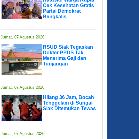
Cek Kesehatan Gratis
Partai Demokrat
Bengkalis
Jumat, 07 Agustus 2026
RSUD Siak Tegaskan
Dokter PPDS Tak
Menerima Gaji dan
Tunjangan
Jumat, 07 Agustus 2026
Hilang 36 Jam, Bocah
Tenggelam di Sungai
Siak Ditemukan Tewas
Jumat, 07 Agustus 2026