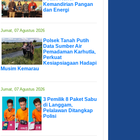
Kemandirian Pangan
dan Energi
Jumat, 07 Agustus 2026
Polsek Tanah Putih
Data Sumber Air
Pemadaman Karhutla,
Perkuat
Kesiapsiagaan Hadapi
Musim Kemarau
Jumat, 07 Agustus 2026
3 Pemilik 8 Paket Sabu
di Langgam,
Pelalawan Ditangkap
Polisi