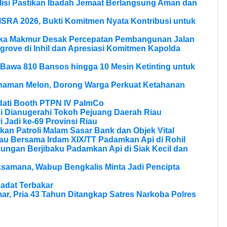
olisi Pastikan Ibadah Jemaat Berlangsung Aman dan
SRA 2026, Bukti Komitmen Nyata Kontribusi untuk
ka Makmur Desak Percepatan Pembangunan Jalan
rove di Inhil dan Apresiasi Komitmen Kapolda
 Bawa 810 Bansos hingga 10 Mesin Ketinting untuk
naman Melon, Dorong Warga Perkuat Ketahanan
dati Booth PTPN IV PalmCo
di Dianugerahi Tokoh Pejuang Daerah Riau
 Jadi ke-69 Provinsi Riau
kan Patroli Malam Sasar Bank dan Objek Vital
au Bersama Irdam XIX/TT Padamkan Api di Rohil
bungan Berjibaku Padamkan Api di Siak Kecil dan
samana, Wabup Bengkalis Minta Jadi Pencipta
adat Terbakar
r, Pria 43 Tahun Ditangkap Satres Narkoba Polres