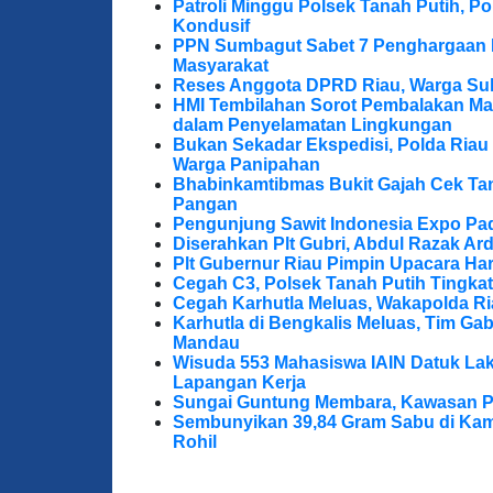
Patroli Minggu Polsek Tanah Putih, P
Kondusif
PPN Sumbagut Sabet 7 Penghargaan I
Masyarakat
Reses Anggota DPRD Riau, Warga Su
HMI Tembilahan Sorot Pembalakan Mag
dalam Penyelamatan Lingkungan
Bukan Sekadar Ekspedisi, Polda Riau
Warga Panipahan
Bhabinkamtibmas Bukit Gajah Cek Ta
Pangan
Pengunjung Sawit Indonesia Expo Pa
Diserahkan Plt Gubri, Abdul Razak Ar
Plt Gubernur Riau Pimpin Upacara Hari
Cegah C3, Polsek Tanah Putih Tingkat
Cegah Karhutla Meluas, Wakapolda Ri
Karhutla di Bengkalis Meluas, Tim Ga
Mandau
Wisuda 553 Mahasiswa IAIN Datuk Lak
Lapangan Kerja
Sungai Guntung Membara, Kawasan P
Sembunyikan 39,84 Gram Sabu di Kama
Rohil