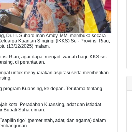
ng, Dr. H. Suhardiman Amby, MM, membuka secara
luarga Kuantan Singingi (IKKS) Se - Provinsi Riau,
btu (13/12/2025) malam.
insi Riau, agar dapat menjadi wadah bagi IKKS se-
nsing, di perantauan.
tempat untuk menyuarakan aspirasi serta memberikan
sing.
g program Kuansing, ke depan. Terutama tentang
ajah kota. Peradaban Kuansing, adat dan istiadat
jar Bupati Suhardiman.
"sapilin tigo" (pemerintah, adat, dan agama) dalam
pembangunan.