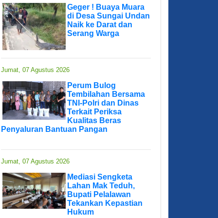
Geger ! Buaya Muara
di Desa Sungai Undan
Naik ke Darat dan
Serang Warga
Jumat, 07 Agustus 2026
Perum Bulog
Tembilahan Bersama
TNI-Polri dan Dinas
Terkait Periksa
Kualitas Beras
Penyaluran Bantuan Pangan
Jumat, 07 Agustus 2026
Mediasi Sengketa
Lahan Mak Teduh,
Bupati Pelalawan
Tekankan Kepastian
Hukum