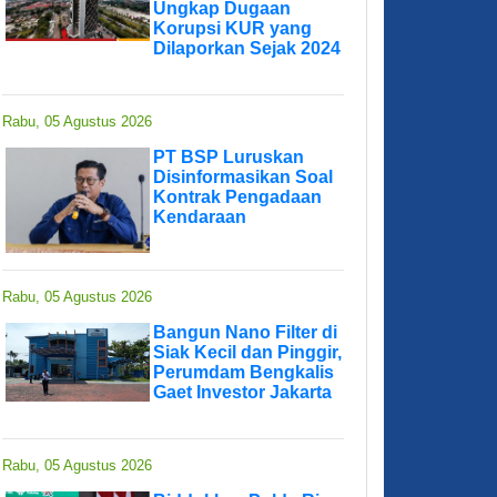
Ungkap Dugaan
Korupsi KUR yang
Dilaporkan Sejak 2024
Rabu, 05 Agustus 2026
PT BSP Luruskan
Disinformasikan Soal
Kontrak Pengadaan
Kendaraan
Rabu, 05 Agustus 2026
Bangun Nano Filter di
Siak Kecil dan Pinggir,
Perumdam Bengkalis
Gaet Investor Jakarta
Rabu, 05 Agustus 2026