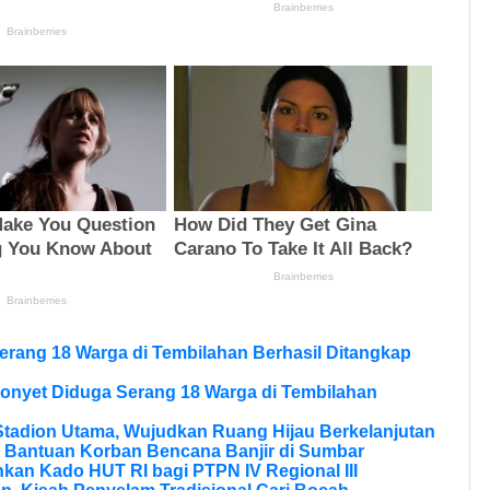
erang 18 Warga di Tembilahan Berhasil Ditangkap
onyet Diduga Serang 18 Warga di Tembilahan
tadion Utama, Wujudkan Ruang Hijau Berkelanjutan
 Bantuan Korban Bencana Banjir di Sumbar
kan Kado HUT RI bagi PTPN IV Regional III