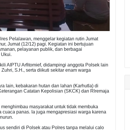
res Pelalawan, menggelar kegiatan rutin Jumat
ur, Jumat (12/12) pagi. Kegiatan ini bertujuan
amanan, pelayanan publik, dan berbagai
 Ukui.
ili AIPTU Arfitomief, didampingi anggota Polsek lain
uhri, S.H., serta diikuti sekitar enam warga
 lain, kebakaran hutan dan lahan (Karhutla) di
Keterangan Catatan Kepolisian (SKCK) dan Rlremaja
i menghimbau masyarakat untuk tidak membuka
a cuaca panas. Ia juga mengapresiasi warga karena
nurun.
 sendiri di Polsek atau Polres tanpa melalui calo