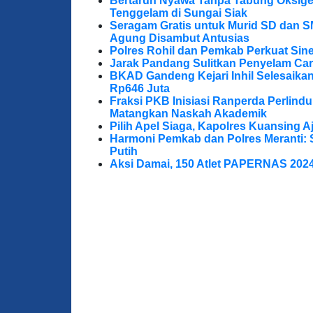
Bertaruh Nyawa Tanpa Tabung Oksigen
Tenggelam di Sungai Siak
Seragam Gratis untuk Murid SD dan S
Agung Disambut Antusias
Polres Rohil dan Pemkab Perkuat Sine
Jarak Pandang Sulitkan Penyelam Cari
BKAD Gandeng Kejari Inhil Selesaika
Rp646 Juta
Fraksi PKB Inisiasi Ranperda Perlin
Matangkan Naskah Akademik
Pilih Apel Siaga, Kapolres Kuansing 
Harmoni Pemkab dan Polres Meranti: 
Putih
Aksi Damai, 150 Atlet PAPERNAS 202