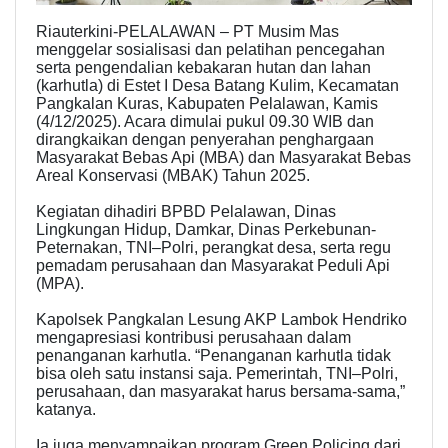
Riauterkini-PELALAWAN – PT Musim Mas
menggelar sosialisasi dan pelatihan pencegahan
serta pengendalian kebakaran hutan dan lahan
(karhutla) di Estet I Desa Batang Kulim, Kecamatan
Pangkalan Kuras, Kabupaten Pelalawan, Kamis
(4/12/2025). Acara dimulai pukul 09.30 WIB dan
dirangkaikan dengan penyerahan penghargaan
Masyarakat Bebas Api (MBA) dan Masyarakat Bebas
Areal Konservasi (MBAK) Tahun 2025.
Kegiatan dihadiri BPBD Pelalawan, Dinas
Lingkungan Hidup, Damkar, Dinas Perkebunan-
Peternakan, TNI–Polri, perangkat desa, serta regu
pemadam perusahaan dan Masyarakat Peduli Api
(MPA).
Kapolsek Pangkalan Lesung AKP Lambok Hendriko
mengapresiasi kontribusi perusahaan dalam
penanganan karhutla. “Penanganan karhutla tidak
bisa oleh satu instansi saja. Pemerintah, TNI–Polri,
perusahaan, dan masyarakat harus bersama-sama,”
katanya.
Ia juga menyampaikan program Green Policing dari