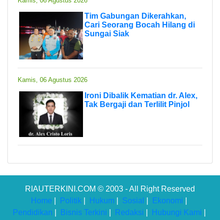
Kamis, 06 Agustus 2026
Tim Gabungan Dikerahkan,
Cari Seorang Bocah Hilang di
Sungai Siak
Kamis, 06 Agustus 2026
Ironi Dibalik Kematian dr. Alex,
Tak Bergaji dan Terlilit Pinjol
RIAUTERKINI.COM © 2003 - All Right Reserved
Home
|
Politik
|
Hukum
|
Sosial
|
Ekonomi
|
Pendidikan
|
Bisnis Terkini
|
Redaksi
|
Hubungi Kami
|