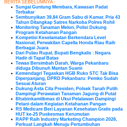
BERITA SEBELUMNYA :
Sungai Guntung Membara, Kawasan Padat
Terbakar
Sembunyikan 39,84 Gram Sabu di Kamar, Pria 43
Tahun Ditangkap Satres Narkoba Polres Rohil
Monitoring Tanaman Melon, Polisi Dukung
Program Ketahanan Pangan
Kompetisi Keselamatan Berkendara Level
Nasional, Perwakilan Capella Honda Riau Raih
Berbagai Juara
Dari Pulau Rupat, Bupati Bengkalis : Negara
Hadir di Tapal Batas
Tewas Bersimbah Darah, Warga Pekanbaru
diduga Dibunuh Mantan Suami
Kemendagri Tegaskan HGB Ruko STC Tak Bisa
Diperpanjang, DPRD Pekanbaru: Pemko Sudah
Sesuai Aturan
Dukung Asta Cita Presiden, Polsek Tanah Putih
Dampingi Perawatan Tanaman Jagung di Putat
Bhabinkamtibmas di Ukui Pelalawan Dampingi
Petani dalam Kegiatan Ketahanan Pangan
RS Medicare Beri Layanan Kesehatan Gratis pada
HUT ke-25 Puskesmas Kerumutan
RAPP Raih Industry Marketing Champion 2026,
Perkuat Langkah Menuju Pertumbuhan