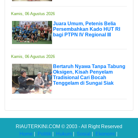
Kamis, 06 Agustus 2026
Juara Umum, Petenis Belia
Persembahkan Kado HUT RI
bagi PTPN IV Regional III
Kamis, 06 Agustus 2026
Bertaruh Nyawa Tanpa Tabung
Oksigen, Kisah Penyelam
Tradisional Cari Bocah
Tenggelam di Sungai Siak
RIAUTERKINI.COM © 2003 - All Right Reserved
Home
|
Politik
|
Hukum
|
Sosial
|
Ekonomi
|