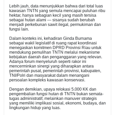
Lebih jauh, data menunjukkan bahwa dari total luas
kawasan TNTN yang semula mencapai puluhan ribu
hektar, hanya sebagian kecil yang masih tersisa
sebagai hutan alami — sisanya sudah berubah
menjadi perkebunan sawit ilegal, permukiman dan
fungsi lain.
Dalam konteks ini, kehadiran Ginda Burnama
sebagai wakil legislatif di ruang rapat koordinasi
menegaskan komitmen DPRD Provinsi Riau untuk
mendukung pemulihan TNTN melalui mekanisme
kebijakan daerah dan penganggaran yang relevan.
Adanya forum menyeluruh seperti rakor ini
mencerminkan sinergi yang diharapkan antara
pemerintah pusat, pemerintah provinsi, kabupaten,
TNI/Polri dan masyarakat dalam menangani
persoalan kompleks kawasan konservasi.
Dengan demikian, upaya relokasi 5.000 KK dan
pengembalian fungsi hutan di TNTN bukan semata-
tugas administratif, melainkan manuver strategis
yang memiliki implikasi sosial, ekonomi, budaya, dan
lingkungan hidup yang luas.