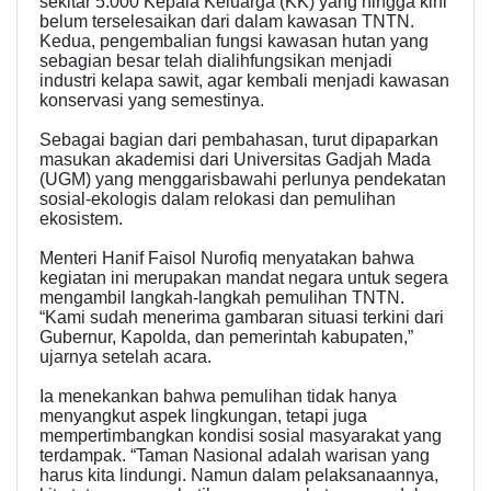
sekitar 5.000 Kepala Keluarga (KK) yang hingga kini
belum terselesaikan dari dalam kawasan TNTN.
Kedua, pengembalian fungsi kawasan hutan yang
sebagian besar telah dialihfungsikan menjadi
industri kelapa sawit, agar kembali menjadi kawasan
konservasi yang semestinya.
Sebagai bagian dari pembahasan, turut dipaparkan
masukan akademisi dari Universitas Gadjah Mada
(UGM) yang menggarisbawahi perlunya pendekatan
sosial-ekologis dalam relokasi dan pemulihan
ekosistem.
Menteri Hanif Faisol Nurofiq menyatakan bahwa
kegiatan ini merupakan mandat negara untuk segera
mengambil langkah-langkah pemulihan TNTN.
“Kami sudah menerima gambaran situasi terkini dari
Gubernur, Kapolda, dan pemerintah kabupaten,”
ujarnya setelah acara.
Ia menekankan bahwa pemulihan tidak hanya
menyangkut aspek lingkungan, tetapi juga
mempertimbangkan kondisi sosial masyarakat yang
terdampak. “Taman Nasional adalah warisan yang
harus kita lindungi. Namun dalam pelaksanaannya,