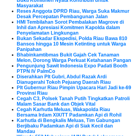
Bukti Komitmen Nyata Kontribusi untuk
Masyarakat
Reses Anggota DPRD Riau, Warga Suka Makmur
Desak Percepatan Pembangunan Jalan
HMI Tembilahan Sorot Pembalakan Magrove di
Inhil dan Apresiasi Komitmen Kapolda dalam
Penyelamatan Lingkungan
Bukan Sekadar Ekspedisi, Polda Riau Bawa 810
Bansos hingga 10 Mesin Ketinting untuk Warga
Panipahan
Bhabinkamtibmas Bukit Gajah Cek Tanaman
Melon, Dorong Warga Perkuat Ketahanan Pangan
Pengunjung Sawit Indonesia Expo Padati Booth
PTPN IV PalmCo
Diserahkan Plt Gubri, Abdul Razak Ardi
Dianugerahi Tokoh Pejuang Daerah Riau
Plt Gubernur Riau Pimpin Upacara Hari Jadi ke-69
Provinsi Riau
Cegah C3, Polsek Tanah Putih Tingkatkan Patroli
Malam Sasar Bank dan Objek Vital
Cegah Karhutla Meluas, Wakapolda Riau
Bersama Irdam XIX/TT Padamkan Api di Rohil
Karhutla di Bengkalis Meluas, Tim Gabungan
Berjibaku Padamkan Api di Siak Kecil dan
Mandau