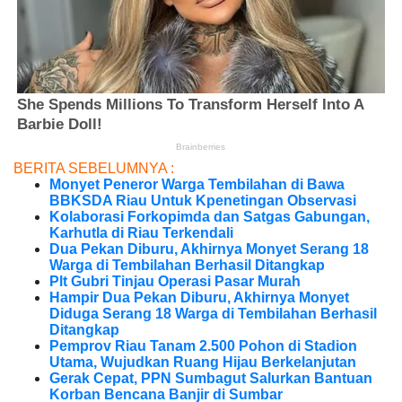
BERITA SEBELUMNYA :
Monyet Peneror Warga Tembilahan di Bawa
BBKSDA Riau Untuk Kpenetingan Observasi
Kolaborasi Forkopimda dan Satgas Gabungan,
Karhutla di Riau Terkendali
Dua Pekan Diburu, Akhirnya Monyet Serang 18
Warga di Tembilahan Berhasil Ditangkap
Plt Gubri Tinjau Operasi Pasar Murah
Hampir Dua Pekan Diburu, Akhirnya Monyet
Diduga Serang 18 Warga di Tembilahan Berhasil
Ditangkap
Pemprov Riau Tanam 2.500 Pohon di Stadion
Utama, Wujudkan Ruang Hijau Berkelanjutan
Gerak Cepat, PPN Sumbagut Salurkan Bantuan
Korban Bencana Banjir di Sumbar