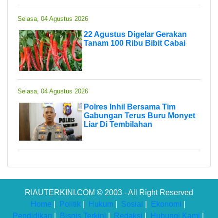
Selasa, 04 Agustus 2026
22 Agustus Digelar Gerakan
Tanam 100 Ribu Bibit Cabai
Selasa, 04 Agustus 2026
Polres Inhil Bersama Tim
Gabungan Terus Buru Monyet
Liar Di Tembilahan
RIAUTERKINI.COM © 2003 - All Right Reserved
Home
|
Politik
|
Hukum
|
Sosial
|
Ekonomi
|
Pendidikan
|
Bisnis Terkini
|
Redaksi
|
Hubungi Kami
|