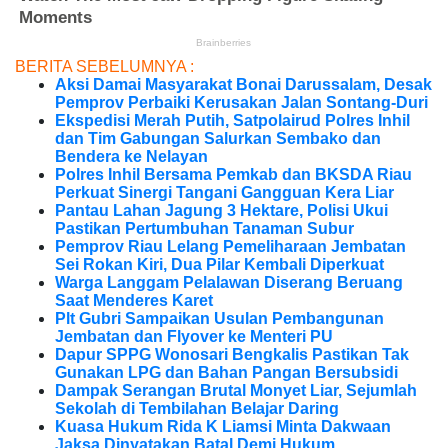
BERITA SEBELUMNYA :
Aksi Damai Masyarakat Bonai Darussalam, Desak
Pemprov Perbaiki Kerusakan Jalan Sontang-Duri
Ekspedisi Merah Putih, Satpolairud Polres Inhil
dan Tim Gabungan Salurkan Sembako dan
Bendera ke Nelayan
Polres Inhil Bersama Pemkab dan BKSDA Riau
Perkuat Sinergi Tangani Gangguan Kera Liar
Pantau Lahan Jagung 3 Hektare, Polisi Ukui
Pastikan Pertumbuhan Tanaman Subur
Pemprov Riau Lelang Pemeliharaan Jembatan
Sei Rokan Kiri, Dua Pilar Kembali Diperkuat
Warga Langgam Pelalawan Diserang Beruang
Saat Menderes Karet
Plt Gubri Sampaikan Usulan Pembangunan
Jembatan dan Flyover ke Menteri PU
Dapur SPPG Wonosari Bengkalis Pastikan Tak
Gunakan LPG dan Bahan Pangan Bersubsidi
Dampak Serangan Brutal Monyet Liar, Sejumlah
Sekolah di Tembilahan Belajar Daring
Kuasa Hukum Rida K Liamsi Minta Dakwaan
Jaksa Dinyatakan Batal Demi Hukum