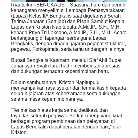
Riauterkini-BENGKALIS – Suasana haru dan penuh
kehangatan menyelimuti Lembaga Pemasyarakatan
(Lapas) Kelas IIA Bengkalis saat digelarnya Serah
Terima Jabatan (Sertijab) dan Pisah Sambut Kepala
Lapas dari Kriston Napitupulu, A.Md.IP., S.H., M.H.
kepada Priyo Tri Laksono, A.Md.IP., S.H., M.H.. Acara
berlangsung di lapangan serba guna Lapas
Bengkalis, dengan dihadiri jajaran pejabat struktural,
pegawai, Forkopimda, serta tamu undangan lainnya.
Bupati Bengkalis Kasmarni melalui Staf Ahli Bupati
Johansyah Syafri turut hadir memberikan apresiasi
dan dukungan terhadap kepemimpinan baru.
Dalam sambutannya, Kriston Napitupulu
menyampaikan rasa syukur dan terima kasih kepada
seluruh jajaran atas kebersamaan serta dukungan
selama masa kepemimpinannya.
“Terima kasih atas kerja sama, dedikasi, dan
loyalitas seluruh pegawai. Berkat sinergi yang kuat,
berbagai program pembinaan dan pelayanan di
Lapas Bengkalis dapat berjalan dengan baik,” ujar
Kriston.