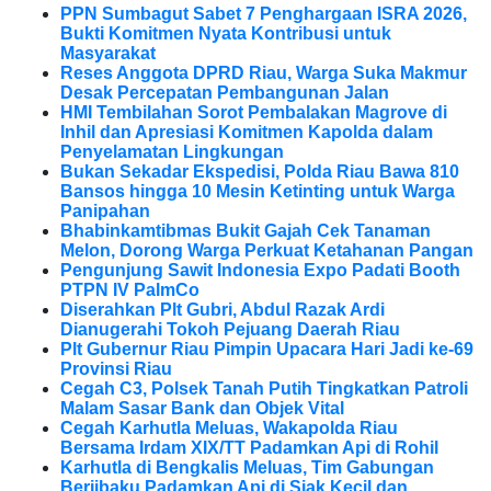
PPN Sumbagut Sabet 7 Penghargaan ISRA 2026,
Bukti Komitmen Nyata Kontribusi untuk
Masyarakat
Reses Anggota DPRD Riau, Warga Suka Makmur
Desak Percepatan Pembangunan Jalan
HMI Tembilahan Sorot Pembalakan Magrove di
Inhil dan Apresiasi Komitmen Kapolda dalam
Penyelamatan Lingkungan
Bukan Sekadar Ekspedisi, Polda Riau Bawa 810
Bansos hingga 10 Mesin Ketinting untuk Warga
Panipahan
Bhabinkamtibmas Bukit Gajah Cek Tanaman
Melon, Dorong Warga Perkuat Ketahanan Pangan
Pengunjung Sawit Indonesia Expo Padati Booth
PTPN IV PalmCo
Diserahkan Plt Gubri, Abdul Razak Ardi
Dianugerahi Tokoh Pejuang Daerah Riau
Plt Gubernur Riau Pimpin Upacara Hari Jadi ke-69
Provinsi Riau
Cegah C3, Polsek Tanah Putih Tingkatkan Patroli
Malam Sasar Bank dan Objek Vital
Cegah Karhutla Meluas, Wakapolda Riau
Bersama Irdam XIX/TT Padamkan Api di Rohil
Karhutla di Bengkalis Meluas, Tim Gabungan
Berjibaku Padamkan Api di Siak Kecil dan