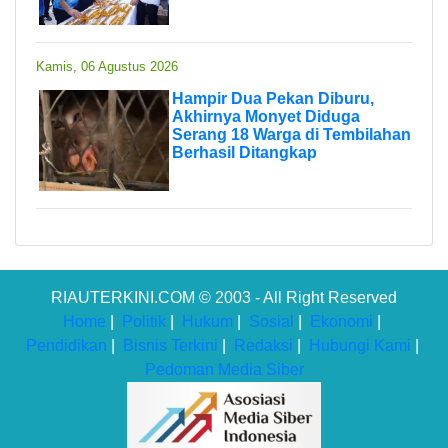
Kamis, 06 Agustus 2026
Hampir Dua Pekan Diburu,
Akhirnya Monyet Diduga
Serang 18 Warga di Tembilahan
Berhasil Ditangkap
RIAUTERKINI.COM © 2003 - All Right Reserved
Home
|
Politik
|
Hukum
|
Sosial
|
Ekonomi
|
Pendidikan
|
Bisnis Terkini
|
Redaksi
|
Hubungi Kami
|
Pedoman Media Siber