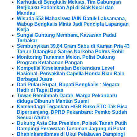
Karhutla di Bengkalis Meluas, Tim Gabungan
Berjibaku Padamkan Api di Siak Kecil dan
Mandau
Wisuda 553 Mahasiswa IAIN Datuk Laksamana,
Wabup Bengkalis Minta Jadi Pencipta Lapangan
Kerja
Sungai Guntung Membara, Kawasan Padat
Terbakar
Sembunyikan 39,84 Gram Sabu di Kamar, Pria 43
Tahun Ditangkap Satres Narkoba Polres Rohil
Monitoring Tanaman Melon, Polisi Dukung
Program Ketahanan Pangan
Kompetisi Keselamatan Berkendara Level
Nasional, Perwakilan Capella Honda Riau Raih
Berbagai Juara
Dari Pulau Rupat, Bupati Bengkalis : Negara
Hadir di Tapal Batas
Tewas Bersimbah Darah, Warga Pekanbaru
diduga Dibunuh Mantan Suami
Kemendagri Tegaskan HGB Ruko STC Tak Bisa
Diperpanjang, DPRD Pekanbaru: Pemko Sudah
Sesuai Aturan
Dukung Asta Cita Presiden, Polsek Tanah Putih
Dampingi Perawatan Tanaman Jagung di Putat
Bhabinkamtibmas di Ukui Pelalawan Dampingi