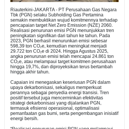
Riauterkini-JAKARTA - PT Perusahaan Gas Negara
Tbk (PGN) selaku Subholding Gas Pertamina
semakin membuktikan wujud komitmennya terhadap
pencapaian target Net Zero Emission (NZE) 2060.
Realisasi penurunan emisi PGN menunjukkan tren
peningkatan signifikan dari tahun ke tahun. Pada
2023, PGN berhasil menurunkan emisi sebesar
598,39 ton CO₂e, kemudian meningkat menjadi
29.722 ton CO₂e di 2024. Hingga Agustus 2025,
angka penurunan emisi telah mencapai 24.861 ton
CO₂e, atau melampaui target komitmen perusahaan
hingga 19,7%, dan diproyeksikan terus bertambah
hingga akhir tahun.
Capaian ini menegaskan keseriusan PGN dalam
upaya dekarbonisasi, sekaligus memperkuat
perannya sebagai penyedia energi transisi. Tren
positif tersebut juga mencerminkan efektivitas
strategi dekarbonisasi yang dijalankan PGN,
termasuk efisiensi operasional, optimalisasi
pemanfaatan gas bumi, serta pengembangan inisiatif
energi bersih.
“Realisasi penurunan emisi PGN yang melampaui