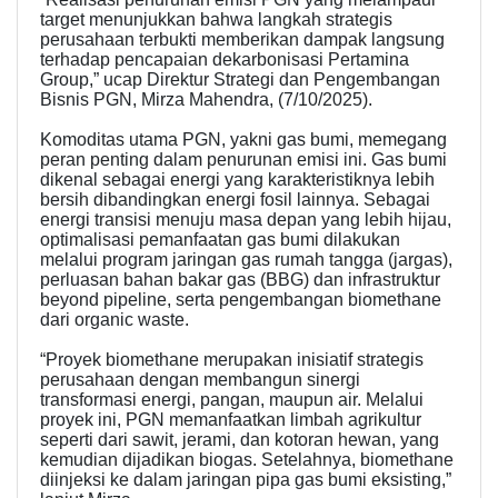
target menunjukkan bahwa langkah strategis
perusahaan terbukti memberikan dampak langsung
terhadap pencapaian dekarbonisasi Pertamina
Group,” ucap Direktur Strategi dan Pengembangan
Bisnis PGN, Mirza Mahendra, (7/10/2025).
Komoditas utama PGN, yakni gas bumi, memegang
peran penting dalam penurunan emisi ini. Gas bumi
dikenal sebagai energi yang karakteristiknya lebih
bersih dibandingkan energi fosil lainnya. Sebagai
energi transisi menuju masa depan yang lebih hijau,
optimalisasi pemanfaatan gas bumi dilakukan
melalui program jaringan gas rumah tangga (jargas),
perluasan bahan bakar gas (BBG) dan infrastruktur
beyond pipeline, serta pengembangan biomethane
dari organic waste.
“Proyek biomethane merupakan inisiatif strategis
perusahaan dengan membangun sinergi
transformasi energi, pangan, maupun air. Melalui
proyek ini, PGN memanfaatkan limbah agrikultur
seperti dari sawit, jerami, dan kotoran hewan, yang
kemudian dijadikan biogas. Setelahnya, biomethane
diinjeksi ke dalam jaringan pipa gas bumi eksisting,”