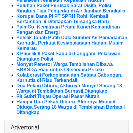
Pelalawan Tekankan Kepastian Hukum
Puluhan Paket Perusak Saraf Disita, Polisi
Ringkus Tiga Pengedar di Air Jamban Bengkalis
Korupsi Dana PI PT SPRH Rohil Kembali
Bertambah. 9 Ditetapkan Tersangka Baru
PalmCo: Kemitraan Petani Kunci Kemandirian
Pangan dan Energi
Polsek Tanah Putih Data Sumber Air Pemadaman
Karhutla, Perkuat Kesiapsiagaan Hadapi Musim
Kemarau
3 Pemilik 8 Paket Sabu di Langgam, Pelalawan
Ditangkap Polisi
Monyet Peneror Warga Tembilahan Dibawa
BBKSDA Riau untuk Observasi Prilaku
Kolaborasi Forkopimda dan Satgas Gabungan,
Karhutla di Riau Terkendali
Dua Pekan Diburu, Akhirnya Monyet Serang 18
Warga di Tembilahan Berhasil Ditangkap
Plt Gubri Tinjau Operasi Pasar Murah
Hampir Dua Pekan Diburu, Akhirnya Monyet
Diduga Serang 18 Warga di Tembilahan Berhasil
Ditangkap
Advertorial