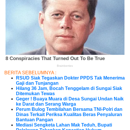
BERITA SEBELUMNYA :
RSUD Siak Tegaskan Dokter PPDS Tak Menerima
Gaji dan Tunjangan
Hilang 36 Jam, Bocah Tenggelam di Sungai Siak
Ditemukan Tewas
Geger ! Buaya Muara di Desa Sungai Undan Naik
ke Darat dan Serang Warga
Perum Bulog Tembilahan Bersama TNI-Polri dan
Dinas Terkait Periksa Kualitas Beras Penyaluran
Bantuan Pangan
Mediasi Sengketa Lahan Mak Teduh, Bupati