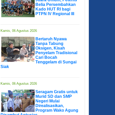
Belia Persembahkan
Kado HUT RI bagi
PTPN IV Regional III
Kamis, 06 Agustus 2026
Bertaruh Nyawa
Tanpa Tabung
Oksigen, Kisah
Penyelam Tradisional
Cari Bocah
Tenggelam di Sungai
Siak
Kamis, 06 Agustus 2026
Seragam Gratis untuk
Murid SD dan SMP
Negeri Mulai
Direalisasikan,
Program Wako Agung
Disambut Antusias