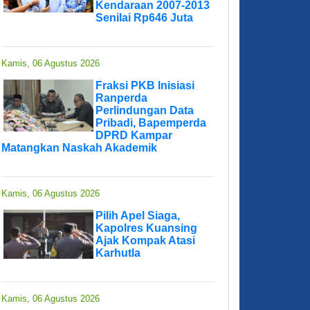
Kendaraan 2007-2013
Senilai Rp646 Juta
Kamis, 06 Agustus 2026
Fraksi PKB Inisiasi
Ranperda
Perlindungan Data
Pribadi, Bapemperda
DPRD Kampar
Matangkan Naskah Akademik
Kamis, 06 Agustus 2026
Pilih Apel Siaga,
Kapolres Kuansing
Ajak Kompak Atasi
Karhutla
Kamis, 06 Agustus 2026