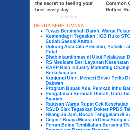
BERITA SEBELUMNYA :
Tewas Bersimbah Darah, Warga Peka
Kemendagri Tegaskan HGB Ruko STC 
Sudah Sesuai Aturan
Dukung Asta Cita Presiden, Polsek T
Putat
Bhabinkamtibmas di Ukui Pelalawan 
RS Medicare Beri Layanan Kesehatan
RAPP Raih Industry Marketing Champ
Berkelanjutan
Kunjungi Umri, Menteri Besar Perlis 
Dakwah
Program Bupati Ade, Pemkab Inhu Ba
Pengabdian Berbuah Umrah, Guru Te
Syariah
Ratusan Warga Rupat Cek Kesehatan G
RSUD Siak Tegaskan Dokter PPDS Tak
Hilang 36 Jam, Bocah Tenggelam di S
Geger ! Buaya Muara di Desa Sungai 
Perum Bulog Tembilahan Bersama TNI-P