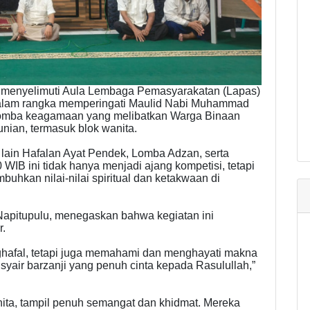
 menyelimuti Aula Lembaga Pemasyarakatan (Lapas)
 Dalam rangka memperingati Maulid Nabi Muhammad
omba keagamaan yang melibatkan Warga Binaan
nian, termasuk blok wanita.
lain Hafalan Ayat Pendek, Lomba Adzan, serta
 WIB ini tidak hanya menjadi ajang kompetisi, tetapi
uhkan nilai-nilai spiritual dan ketakwaan di
 Napitupulu, menegaskan bahwa kegiatan ini
r.
ghafal, tetapi juga memahami dan menghayati makna
 syair barzanji yang penuh cinta kepada Rasulullah,”
anita, tampil penuh semangat dan khidmat. Mereka