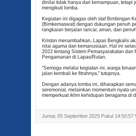
dinilai tidak hanya dari kemampuan, tetapi 
mengikuti lomba.
Kegiatan ini digagas oleh staf Bimbingan
(Bimkemaswat) dengan dukungan penuh pe
rangkaian berjalan lancar, aman, dan penu
Kriston menambahkan, Lapas Bengkalis ak
nilai agama dan kemanusiaan. Hal ini se
2022 tentang Sistem Pemasyarakatan dan
Pengamanan di Lapas/Rutan.
“Semoga melalui kegiatan ini, warga binaan
jalan kembali ke fitrahnya,” tutupnya.
Dengan adanya lomba ini, diharapkan sema
seremonial, melainkan momentum nyata unt
memperkuat iklim kehidupan beragama di da
Jumat, 05 September 2025 Pukul 14:50:57 