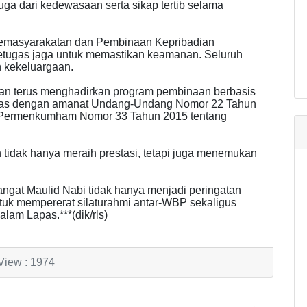
juga dari kedewasaan serta sikap tertib selama
 Kemasyarakatan dan Pembinaan Kepribadian
tugas jaga untuk memastikan keamanan. Seluruh
h kekeluargaan.
an terus menghadirkan program pembinaan berbasis
laras dengan amanat Undang-Undang Nomor 22 Tahun
 Permenkumham Nomor 33 Tahun 2015 tentang
 tidak hanya meraih prestasi, tetapi juga menemukan
ngat Maulid Nabi tidak hanya menjadi peringatan
uk mempererat silaturahmi antar-WBP sekaligus
lam Lapas.***(dik/rls)
View : 1974