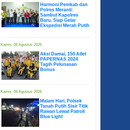
Harmoni Pemkab dan
Polres Meranti:
Sambut Kapolres
Baru, Siap Gelar
Ekspedisi Merah Putih
Kamis, 06 Agustus 2026
Aksi Damai, 150 Atlet
PAPERNAS 2024
Tagih Pelunasan
Bonus
Kamis, 06 Agustus 2026
Malam Hari, Polsek
Tanah Putih Sisir Titik
Rawan Lewat Patroli
Blue Light