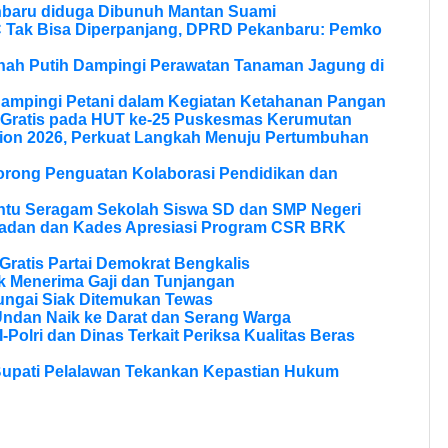
nbaru diduga Dibunuh Mantan Suami
Tak Bisa Diperpanjang, DPRD Pekanbaru: Pemko
anah Putih Dampingi Perawatan Tanaman Jagung di
Dampingi Petani dalam Kegiatan Ketahanan Pangan
 Gratis pada HUT ke-25 Puskesmas Kerumutan
ion 2026, Perkuat Langkah Menuju Pertumbuhan
Dorong Penguatan Kolaborasi Pendidikan dan
ntu Seragam Sekolah Siswa SD dan SMP Negeri
ladan dan Kades Apresiasi Program CSR BRK
ratis Partai Demokrat Bengkalis
 Menerima Gaji dan Tunjangan
ungai Siak Ditemukan Tewas
Undan Naik ke Darat dan Serang Warga
olri dan Dinas Terkait Periksa Kualitas Beras
Bupati Pelalawan Tekankan Kepastian Hukum