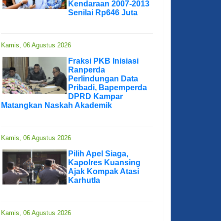
Kendaraan 2007-2013
Senilai Rp646 Juta
Kamis, 06 Agustus 2026
Fraksi PKB Inisiasi
Ranperda
Perlindungan Data
Pribadi, Bapemperda
DPRD Kampar
Matangkan Naskah Akademik
Kamis, 06 Agustus 2026
Pilih Apel Siaga,
Kapolres Kuansing
Ajak Kompak Atasi
Karhutla
Kamis, 06 Agustus 2026