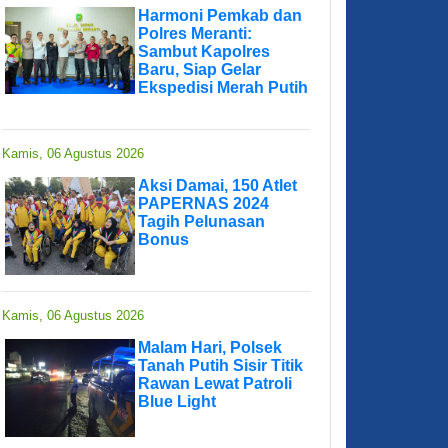
Harmoni Pemkab dan
Polres Meranti:
Sambut Kapolres
Baru, Siap Gelar
Ekspedisi Merah Putih
Kamis, 06 Agustus 2026
Aksi Damai, 150 Atlet
PAPERNAS 2024
Tagih Pelunasan
Bonus
Kamis, 06 Agustus 2026
Malam Hari, Polsek
Tanah Putih Sisir Titik
Rawan Lewat Patroli
Blue Light