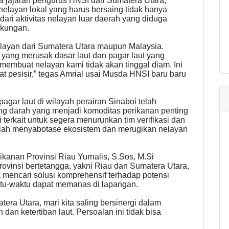
ta jajaran pengurus HNSI dari Sumatera Utara,
layan lokal yang harus bersaing tidak hanya
ari aktivitas nelayan luar daerah yang diduga
gkungan.
elayan dari Sumatera Utara maupun Malaysia.
 yang merusak dasar laut dan pagar laut yang
 membuat nelayan kami tidak akan tinggal diam. Ini
 pesisir,” tegas Amrial usai Musda HNSI baru baru
gar laut di wilayah perairan Sinaboi telah
g darah yang menjadi komoditas perikanan penting
 terkait untuk segera menurunkan tim verifikasi dan
telah menyabotase ekosistem dan merugikan nelayan
kanan Provinsi Riau Yurnalis, S.Sos, M.Si
vinsi bertetangga, yakni Riau dan Sumatera Utara,
 mencari solusi komprehensif terhadap potensi
aktu-waktu dapat memanas di lapangan.
ra Utara, mari kita saling bersinergi dalam
an ketertiban laut. Persoalan ini tidak bisa