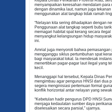
Kepala Dinas Perikanan Provinsi Riau, ser
menyampaikan keresahan mendalam para ne
dengan dinamika laut, namun juga tekanan d
menggunakan alat tangkap tidak ramah lin
“Nelayan kita sering dihadapkan dengan n
Penggunaan alat tangkap seperti bubu tarik
memagari habitat spat kerang secara ilegal
menyangkut kelangsungan hidup masyarakat
ini.
Amrial juga menyoroti bahwa pemasangan pa
mengganggu siklus pertumbuhan spat keran
bagi masyarakat lokal. Ia mendesak instansi
menertibkan pagar-pagar laut ilegal yang 
kecil.
Menanggapi hal tersebut, Kepala Dinas Peri
mengimbau agar pengurus HNSI dari dua pro
segera menginisiasi pertemuan formal guna
konflik horizontal antar nelayan yang sew
“Kebetulan hadir pengurus DPD HNSI Sumate
menjaga kedaulatan sumber daya perikanan d
diselesaikan secara parsial,” ujarnya.