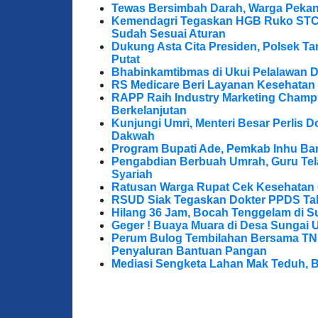
Tewas Bersimbah Darah, Warga Peka
Kemendagri Tegaskan HGB Ruko STC 
Sudah Sesuai Aturan
Dukung Asta Cita Presiden, Polsek T
Putat
Bhabinkamtibmas di Ukui Pelalawan 
RS Medicare Beri Layanan Kesehatan
RAPP Raih Industry Marketing Champ
Berkelanjutan
Kunjungi Umri, Menteri Besar Perlis 
Dakwah
Program Bupati Ade, Pemkab Inhu Ba
Pengabdian Berbuah Umrah, Guru Te
Syariah
Ratusan Warga Rupat Cek Kesehatan G
RSUD Siak Tegaskan Dokter PPDS Tak
Hilang 36 Jam, Bocah Tenggelam di S
Geger ! Buaya Muara di Desa Sungai 
Perum Bulog Tembilahan Bersama TNI-P
Penyaluran Bantuan Pangan
Mediasi Sengketa Lahan Mak Teduh, 