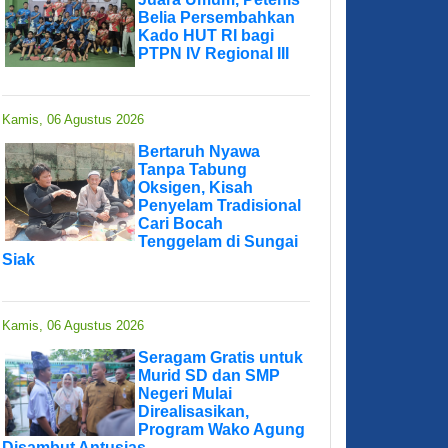
Belia Persembahkan
Kado HUT RI bagi
PTPN IV Regional III
Kamis, 06 Agustus 2026
Bertaruh Nyawa
Tanpa Tabung
Oksigen, Kisah
Penyelam Tradisional
Cari Bocah
Tenggelam di Sungai
Siak
Kamis, 06 Agustus 2026
Seragam Gratis untuk
Murid SD dan SMP
Negeri Mulai
Direalisasikan,
Program Wako Agung
Disambut Antusias