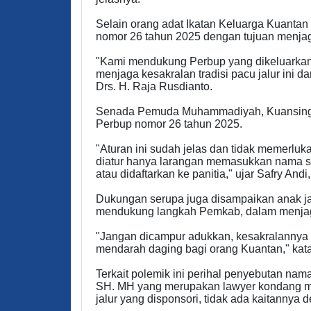
Selain orang adat Ikatan Keluarga Kuanta
nomor 26 tahun 2025 dengan tujuan menjag
"Kami mendukung Perbup yang dikeluarka
menjaga kesakralan tradisi pacu jalur ini d
Drs. H. Raja Rusdianto.
Senada Pemuda Muhammadiyah, Kuansing,
Perbup nomor 26 tahun 2025.
"Aturan ini sudah jelas dan tidak memerluk
diatur hanya larangan memasukkan nama s
atau didaftarkan ke panitia," ujar Safry 
Dukungan serupa juga disampaikan anak jati
mendukung langkah Pemkab, dalam menjag
"Jangan dicampur adukkan, kesakralannya ha
mendarah daging bagi orang Kuantan," kat
Terkait polemik ini perihal penyebutan nam
SH. MH yang merupakan lawyer kondang me
jalur yang disponsori, tidak ada kaitannya 