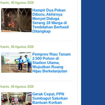
Kamis, 06 Agustus 2026
Hampir Dua Pekan
Diburu, Akhirnya
Monyet Diduga
Serang 18 Warga di
Tembilahan Berhasil
Ditangkap
Kamis, 06 Agustus 2026
Pemprov Riau Tanam
2.500 Pohon di
Stadion Utama,
Wujudkan Ruang
Hijau Berkelanjutan
Kamis, 06 Agustus 2026
Gerak Cepat, PPN
Sumbagut Salurkan
Bantuan Korban