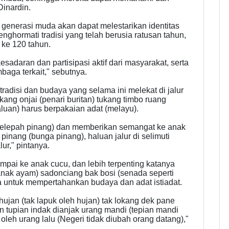
inardin.
enerasi muda akan dapat melestarikan identitas
ghormati tradisi yang telah berusia ratusan tahun,
 ke 120 tahun.
daran dan partisipasi aktif dari masyarakat, serta
aga terkait," sebutnya.
tradisi dan budaya yang selama ini melekat di jalur
kang onjai (penari buritan) tukang timbo ruang
aluan) harus berpakaian adat (melayu).
(pelepah pinang) dan memberikan semangat ke anak
 pinang (bunga pinang), haluan jalur di selimuti
lur," pintanya.
sampai ke anak cucu, dan lebih terpenting katanya
 anak ayam) sadonciang bak bosi (senada seperti
ya untuk mempertahankan budaya dan adat istiadat.
hujan (tak lapuk oleh hujan) tak lokang dek pane
n tupian indak dianjak urang mandi (tepian mandi
a oleh urang lalu (Negeri tidak diubah orang datang),"