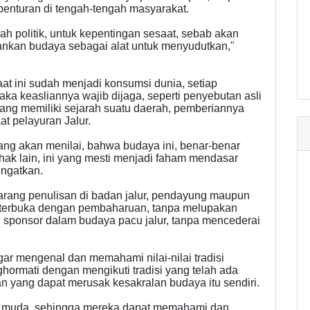
rbenturan di tengah-tengah masyarakat.
ah politik, untuk kepentingan sesaat, sebab akan
nkan budaya sebagai alat untuk menyudutkan,"
aat ini sudah menjadi konsumsi dunia, setiap
ka keasliannya wajib dijaga, seperti penyebutan asli
ang memiliki sejarah suatu daerah, pemberiannya
t pelayuran Jalur.
ang akan menilai, bahwa budaya ini, benar-benar
ihak lain, ini yang mesti menjadi faham mendasar
ingatkan.
larang penulisan di badan jalur, pendayung maupun
ah terbuka dengan pembaharuan, tanpa melupakan
 sponsor dalam budaya pacu jalur, tanpa mencederai
ar mengenal dan memahami nilai-nilai tradisi
hormati dengan mengikuti tradisi yang telah ada
n yang dapat merusak kesakralan budaya itu sendiri.
asi muda, sehingga mereka dapat memahami dan