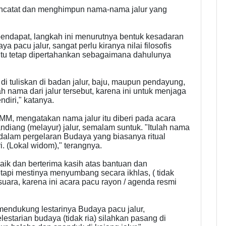
encatat dan menghimpun nama-nama jalur yang
rpendapat, langkah ini menurutnya bentuk kesadaran
 pacu jalur, sangat perlu kiranya nilai filosofis
itu tetap dipertahankan sebagaimana dahulunya
i tuliskan di badan jalur, baju, maupun pendayung,
 nama dari jalur tersebut, karena ini untuk menjaga
ndiri," katanya.
MM, mengatakan nama jalur itu diberi pada acara
diang (melayur) jalur, semalam suntuk. "Itulah nama
dalam pergelaran Budaya yang biasanya ritual
 (Lokal widom)," terangnya.
ik dan berterima kasih atas bantuan dan
tapi mestinya menyumbang secara ikhlas, ( tidak
uara, karena ini acara pacu rayon / agenda resmi
endukung lestarinya Budaya pacu jalur,
starian budaya (tidak ria) silahkan pasang di