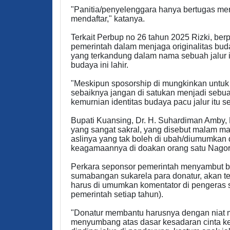
"Panitia/penyelenggara hanya bertugas m
mendaftar," katanya.
Terkait Perbup no 26 tahun 2025 Rizki, be
pemerintah dalam menjaga originalitas budaya
yang terkandung dalam nama sebuah jalur 
budaya ini lahir.
"Meskipun sposorship di mungkinkan untuk d
sebaiknya jangan di satukan menjadi sebuah
kemurnian identitas budaya pacu jalur itu se
Bupati Kuansing, Dr. H. Suhardiman Amby, 
yang sangat sakral, yang disebut malam man
aslinya yang tak boleh di ubah/diumumkan 
keagamaannya di doakan orang satu Nagori.
Perkara seponsor pemerintah menyambut ba
sumabangan sukarela para donatur, akan te
harus di umumkan komentator di pengeras s
pemerintah setiap tahun).
"Donatur membantu harusnya dengan niat m
menyumbang atas dasar kesadaran cinta kele