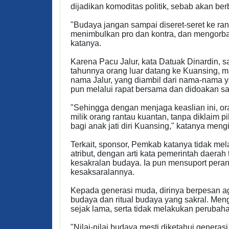
dijadikan komoditas politik, sebab akan be
"Budaya jangan sampai diseret-seret ke ran
menimbulkan pro dan kontra, dan mengorba
katanya.
Karena Pacu Jalur, kata Datuak Dinardin, s
tahunnya orang luar datang ke Kuansing, ma
nama Jalur, yang diambil dari nama-nama y
pun melalui rapat bersama dan didoakan saa
"Sehingga dengan menjaga keaslian ini, or
milik orang rantau kuantan, tanpa diklaim p
bagi anak jati diri Kuansing," katanya meng
Terkait, sponsor, Pemkab katanya tidak me
atribut, dengan arti kata pemerintah daer
kesakralan budaya. Ia pun mensuport peran
kesaksaralannya.
Kepada generasi muda, dirinya berpesan ag
budaya dan ritual budaya yang sakral. Meng
sejak lama, serta tidak melakukan perubaha
"Nilai-nilai budaya mesti diketahui gener