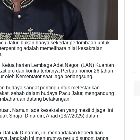
u Jalur, bukan hanya sekedar perlombaan untuk
erpenting adalah memelihara nilai kesakralan
h.
n, Ketua harian Lembaga Adat Nagori (LAN) Kuantan
kait pro dan kontra terbitnya Perbup nomor 26 tahun
r oleh Kementator saat laga berlangsung.
an budaya sangat penting untuk melestarikan
rakat, sebab dalam budaya Pacu Jalur, mengandung
 pembaharuan datang belakangan.
ruan. Namun, ada kesakralan yang mesti dijaga, ini
tuak Sirajo, Dinardin, Ahad (13/7/2025) dalam
a Datuak Dinardin, ini menandakan kepedulian
, langkah ini menurutnya perlu disuport, tanpa