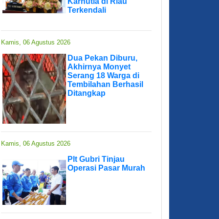
Karhutla di Riau
Terkendali
Kamis, 06 Agustus 2026
Dua Pekan Diburu,
Akhirnya Monyet
Serang 18 Warga di
Tembilahan Berhasil
Ditangkap
Kamis, 06 Agustus 2026
Plt Gubri Tinjau
Operasi Pasar Murah