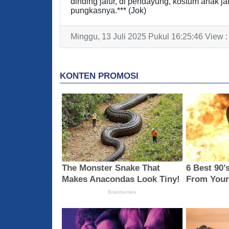
dinding jalur, di pendayung, kostum anak jal
pungkasnya.*** (Jok)
Minggu, 13 Juli 2025 Pukul 16:25:46 View 