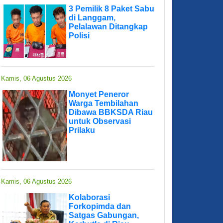
3 Pemilik 8 Paket Sabu
di Langgam,
Pelalawan Ditangkap
Polisi
Kamis, 06 Agustus 2026
Monyet Peneror
Warga Tembilahan
Dibawa BBKSDA Riau
untuk Observasi
Prilaku
Kamis, 06 Agustus 2026
Kolaborasi
Forkopimda dan
Satgas Gabungan,