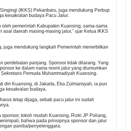
n Singingi (IKKS) Pekanbaru, juga mendukung Perbup
a kesakralan budaya Pacu Jalur.
n oleh pemerintah Kabupaten Kuansing. sama-sama
ari asal daerah masing-masing jalur," ujar Ketua IKKS
 juga mendukung langkah Pemerintah menerbitkan
an perdebatan panjang. Sponsor tidak dilarang. Yang
ponsor ke dalam nama resmi jalur yang diumumkan
Andi, Sekretaris Pemuda Muhammadiyah Kuansing.
 diri Kuansing, di Jakarta, Eka Zulmansyah, ia pun
a kesakralan budaya.
rus tetap dijaga, sebab pacu jalur ini sudah
anya.
a sponsor, tokoh mudah Kuansing, Rizki JP Poliang,
nimpali, bahwa pada prinsipnya sponsor dan jalur
dengan panitia/penyelenggara.