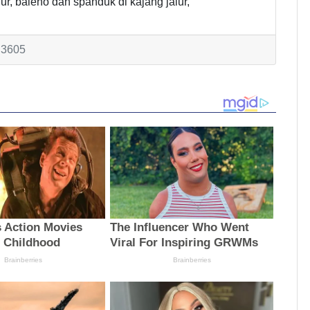
ur, baleho dan spanduk di kajang jalur,"
: 3605