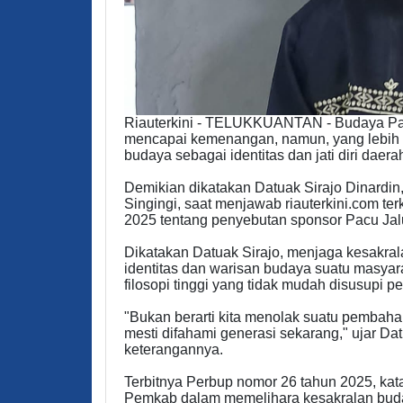
Riauterkini - TELUKKUANTAN - Budaya Pac
mencapai kemenangan, namun, yang lebih t
budaya sebagai identitas dan jati diri daera
Demikian dikatakan Datuak Sirajo Dinardi
Singingi, saat menjawab riauterkini.com ter
2025 tentang penyebutan sponsor Pacu Jalu
Dikatakan Datuak Sirajo, menjaga kesakral
identitas dan warisan budaya suatu masya
filosopi tinggi yang tidak mudah disusupi
"Bukan berarti kita menolak suatu pembaha
mesti difahami generasi sekarang," ujar Da
keterangannya.
Terbitnya Perbup nomor 26 tahun 2025, kat
Pemkab dalam memelihara kesakralan budaya