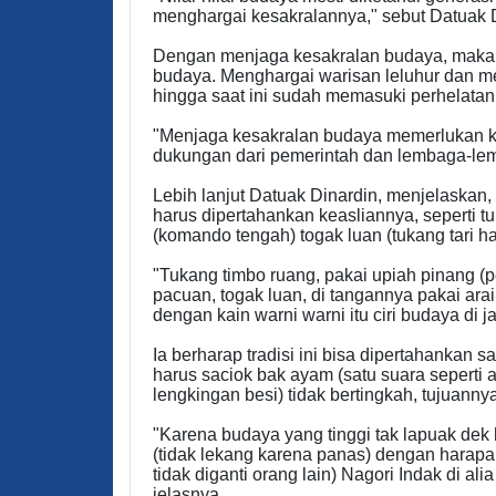
menghargai kesakralannya," sebut Datuak D
Dengan menjaga kesakralan budaya, maka g
budaya. Menghargai warisan leluhur dan men
hingga saat ini sudah memasuki perhelatan
"Menjaga kesakralan budaya memerlukan kesa
dukungan dari pemerintah dan lembaga-lemb
Lebih lanjut Datuak Dinardin, menjelaskan, 
harus dipertahankan keasliannya, seperti tu
(komando tengah) togak luan (tukang tari h
"Tukang timbo ruang, pakai upiah pinang 
pacuan, togak luan, di tangannya pakai arai
dengan kain warni warni itu ciri budaya di ja
Ia berharap tradisi ini bisa dipertahankan 
harus saciok bak ayam (satu suara seperti
lengkingan besi) tidak bertingkah, tujuann
"Karena budaya yang tinggi tak lapuak dek 
(tidak lekang karena panas) dengan harapa
tidak diganti orang lain) Nagori Indak di ali
jelasnya.