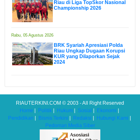
Riau di Liga TopSkor Nasional
Championship 2026
Rabu, 05 Agustus 2026
BRK Syariah Apresiasi Polda
Riau Ungkap Dugaan Korupsi
KUR yang Dilaporkan Sejak
2024
RIAUTERKINI.COM © 2003 - All Right Reserved
Home
|
Politik
|
Hukum
|
Sosial
|
Ekonomi
|
Pendidikan
|
Bisnis Terkini
|
Redaksi
|
Hubungi Kami
|
Pedoman Media Siber