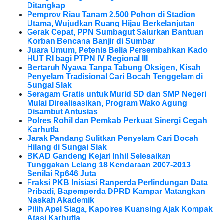
Ditangkap
Pemprov Riau Tanam 2.500 Pohon di Stadion
Utama, Wujudkan Ruang Hijau Berkelanjutan
Gerak Cepat, PPN Sumbagut Salurkan Bantuan
Korban Bencana Banjir di Sumbar
Juara Umum, Petenis Belia Persembahkan Kado
HUT RI bagi PTPN IV Regional III
Bertaruh Nyawa Tanpa Tabung Oksigen, Kisah
Penyelam Tradisional Cari Bocah Tenggelam di
Sungai Siak
Seragam Gratis untuk Murid SD dan SMP Negeri
Mulai Direalisasikan, Program Wako Agung
Disambut Antusias
Polres Rohil dan Pemkab Perkuat Sinergi Cegah
Karhutla
Jarak Pandang Sulitkan Penyelam Cari Bocah
Hilang di Sungai Siak
BKAD Gandeng Kejari Inhil Selesaikan
Tunggakan Lelang 18 Kendaraan 2007-2013
Senilai Rp646 Juta
Fraksi PKB Inisiasi Ranperda Perlindungan Data
Pribadi, Bapemperda DPRD Kampar Matangkan
Naskah Akademik
Pilih Apel Siaga, Kapolres Kuansing Ajak Kompak
Atasi Karhutla