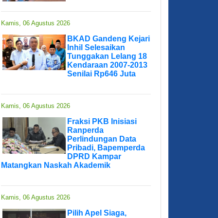
Kamis, 06 Agustus 2026
BKAD Gandeng Kejari
Inhil Selesaikan
Tunggakan Lelang 18
Kendaraan 2007-2013
Senilai Rp646 Juta
Kamis, 06 Agustus 2026
Fraksi PKB Inisiasi
Ranperda
Perlindungan Data
Pribadi, Bapemperda
DPRD Kampar
Matangkan Naskah Akademik
Kamis, 06 Agustus 2026
Pilih Apel Siaga,