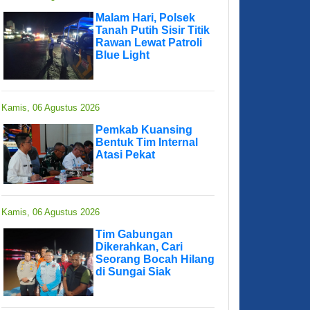
Malam Hari, Polsek
Tanah Putih Sisir Titik
Rawan Lewat Patroli
Blue Light
Kamis, 06 Agustus 2026
Pemkab Kuansing
Bentuk Tim Internal
Atasi Pekat
Kamis, 06 Agustus 2026
Tim Gabungan
Dikerahkan, Cari
Seorang Bocah Hilang
di Sungai Siak