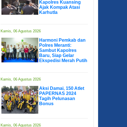
Kapolres Kuansing
Ajak Kompak Atasi
Karhutla
Kamis, 06 Agustus 2026
Harmoni Pemkab dan
Polres Meranti:
Sambut Kapolres
Baru, Siap Gelar
Ekspedisi Merah Putih
Kamis, 06 Agustus 2026
Aksi Damai, 150 Atlet
PAPERNAS 2024
Tagih Pelunasan
Bonus
Kamis, 06 Agustus 2026