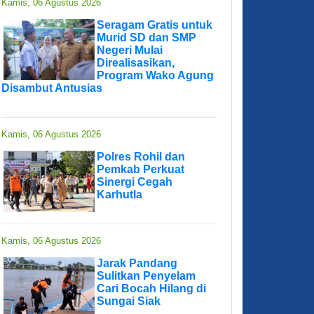
Kamis, 06 Agustus 2026
Seragam Gratis untuk
Murid SD dan SMP
Negeri Mulai
Direalisasikan,
Program Wako Agung
Disambut Antusias
Kamis, 06 Agustus 2026
Polres Rohil dan
Pemkab Perkuat
Sinergi Cegah
Karhutla
Kamis, 06 Agustus 2026
Jarak Pandang
Sulitkan Penyelam
Cari Bocah Hilang di
Sungai Siak