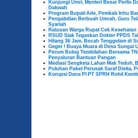
Kunjungi Umri, Menteri Besar Perlis 
Dakwah
Program Bupati Ade, Pemkab Inhu Ba
Pengabdian Berbuah Umrah, Guru Te
Syariah
Ratusan Warga Rupat Cek Kesehatan G
RSUD Siak Tegaskan Dokter PPDS Tak
Hilang 36 Jam, Bocah Tenggelam di S
Geger ! Buaya Muara di Desa Sungai 
Perum Bulog Tembilahan Bersama TNI-P
Penyaluran Bantuan Pangan
Mediasi Sengketa Lahan Mak Teduh, 
Puluhan Paket Perusak Saraf Disita, P
Korupsi Dana PI PT SPRH Rohil Kemba