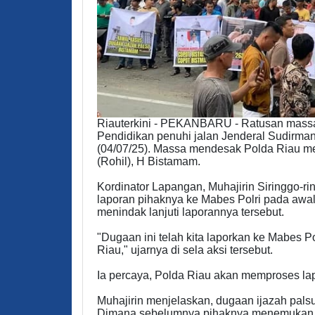
Riauterkini - PEKANBARU - Ratusan massa
Pendidikan penuhi jalan Jenderal Sudirma
(04/07/25). Massa mendesak Polda Riau me
(Rohil), H Bistamam.
Kordinator Lapangan, Muhajirin Siringgo-ri
laporan pihaknya ke Mabes Polri pada awal
menindak lanjuti laporannya tersebut.
"Dugaan ini telah kita laporkan ke Mabes Po
Riau," ujarnya di sela aksi tersebut.
Ia percaya, Polda Riau akan memproses lap
Muhajirin menjelaskan, dugaan ijazah palsu 
Dimana sebelumnya pihaknya menemukan k