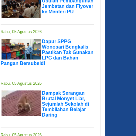
Usulan Pembangunan
Jembatan dan Flyover
ke Menteri PU
Rabu, 05 Agustus 2026
Dapur SPPG
Wonosari Bengkalis
Pastikan Tak Gunakan
LPG dan Bahan
Pangan Bersubsidi
Rabu, 05 Agustus 2026
Dampak Serangan
Brutal Monyet Liar,
Sejumlah Sekolah di
Tembilahan Belajar
Daring
Rabu, 05 Agustus 2026