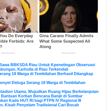
 Bawa BBKSDA Riau Untuk Kpenetingan Observasi
bungan, Karhutla di Riau Terkendali
erang 18 Warga di Tembilahan Berhasil Ditangkap
onyet Diduga Serang 18 Warga di Tembilahan
tadion Utama, Wujudkan Ruang Hijau Berkelanjutan
 Bantuan Korban Bencana Banjir di Sumbar
kan Kado HUT RI bagi PTPN IV Regional III
, Kisah Penyelam Tradisional Cari Bocah