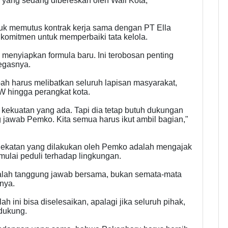
ni yang sedang dibereskan oleh Wali Kota,"
uk memutus kontrak kerja sama dengan PT Ella
komitmen untuk memperbaiki tata kelola.
h menyiapkan formula baru. Ini terobosan penting
egasnya.
 harus melibatkan seluruh lapisan masyarakat,
RW hingga perangkat kota.
 kekuatan yang ada. Tapi dia tetap butuh dukungan
 jawab Pemko. Kita semua harus ikut ambil bagian,"
dekatan yang dilakukan oleh Pemko adalah mengajak
lai peduli terhadap lingkungan.
adalah tanggung jawab bersama, bukan semata-mata
nya.
ini bisa diselesaikan, apalagi jika seluruh pihak,
dukung.