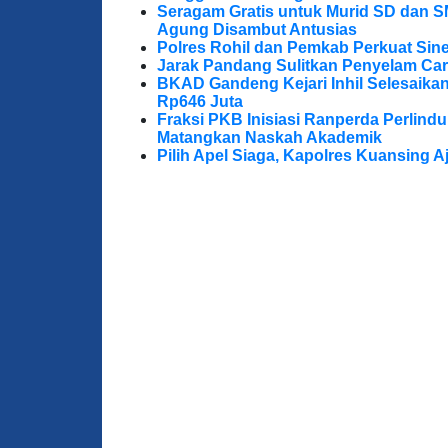
Seragam Gratis untuk Murid SD dan S
Agung Disambut Antusias
Polres Rohil dan Pemkab Perkuat Sine
Jarak Pandang Sulitkan Penyelam Cari
BKAD Gandeng Kejari Inhil Selesaika
Rp646 Juta
Fraksi PKB Inisiasi Ranperda Perlin
Matangkan Naskah Akademik
Pilih Apel Siaga, Kapolres Kuansing 