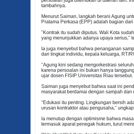
persoalan juga ditemukan di daerah lain. I
tambahnya.
Menurut Saiman, langkah berani Agung unt
Pratama Perkasa (EPP) adalah bagian dari 
"Kontrak itu sudah diputus. Wali Kota suda
yang menunjukkan adanya upaya serius," t
Ia juga menyebut bahwa penanganan sampah
dari tingkat individu, kepala keluarga, RT/
"Agung kini sedang mengorkestrasi seluruh
karena persoalan ini bukan hanya tanggung
ujar dosen FISIP Universitas Riau tersebut.
Saiman juga menyebut bahwa saat ini pen
masyarakat berdamai dengan sampah dan mu
"Edukasi itu penting. Lingkungan bersih 
urusan kontraktor atau pengusaha," ungkap
Ia menutup dengan optimisme bahwa masalah 
termasuk aparat penegak hukum, turut men