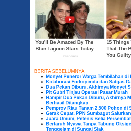
BERITA SEBELUMNYA :
Monyet Peneror Warga Tembilahan di
Kolaborasi Forkopimda dan Satgas Ga
Dua Pekan Diburu, Akhirnya Monyet S
Plt Gubri Tinjau Operasi Pasar Murah
Hampir Dua Pekan Diburu, Akhirnya M
Berhasil Ditangkap
Pemprov Riau Tanam 2.500 Pohon di S
Gerak Cepat, PPN Sumbagut Salurkan
Juara Umum, Petenis Belia Persembah
Bertaruh Nyawa Tanpa Tabung Oksigen
Tenggelam di Sungai Siak