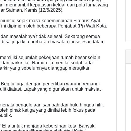
erani mengambil keputusan keluar dari pola lama yang
jar Saiman, Kamis (12/6/2025).
 muncul sejak masa kepemimpinan Firdaus-Ayat
ni dipimpin oleh beberapa Penjabat (Pj) Wali Kota.
Pj, dan masalahnya tidak selesai. Sekarang semua
k bisa juga kita berharap masalah ini selesai dalam
emiliki sejumlah pekerjaan rumah besar selain
 dan parkir liar. Namun, ia menilai sudah ada
arkir yang sebelumnya dianggap merugikan
. Begitu juga dengan penertiban warung remang-
lit diatasi. Lapak yang digunakan untuk maksiat
menata pengelolaan sampah dari hulu hingga hilir.
oleh pihak ketiga yang dinilai lebih fokus pada
ublik.
T Ella untuk menjaga kebersihan kota. Banyak