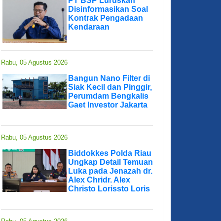
PT BSP Luruskan
Disinformasikan Soal
Kontrak Pengadaan
Kendaraan
Rabu, 05 Agustus 2026
Bangun Nano Filter di
Siak Kecil dan Pinggir,
Perumdam Bengkalis
Gaet Investor Jakarta
Rabu, 05 Agustus 2026
Biddokkes Polda Riau
Ungkap Detail Temuan
Luka pada Jenazah dr.
Alex Chridr. Alex
Christo Lorissto Loris