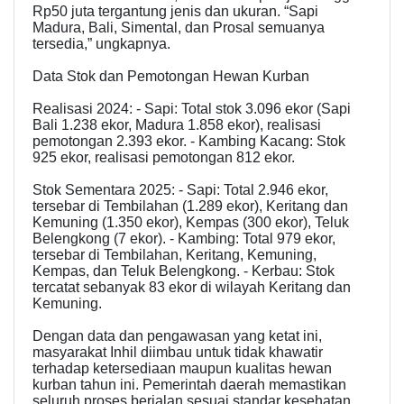
Rp50 juta tergantung jenis dan ukuran. “Sapi
Madura, Bali, Simental, dan Prosal semuanya
tersedia,” ungkapnya.
Data Stok dan Pemotongan Hewan Kurban
Realisasi 2024: - Sapi: Total stok 3.096 ekor (Sapi
Bali 1.238 ekor, Madura 1.858 ekor), realisasi
pemotongan 2.393 ekor. - Kambing Kacang: Stok
925 ekor, realisasi pemotongan 812 ekor.
Stok Sementara 2025: - Sapi: Total 2.946 ekor,
tersebar di Tembilahan (1.289 ekor), Keritang dan
Kemuning (1.350 ekor), Kempas (300 ekor), Teluk
Belengkong (7 ekor). - Kambing: Total 979 ekor,
tersebar di Tembilahan, Keritang, Kemuning,
Kempas, dan Teluk Belengkong. - Kerbau: Stok
tercatat sebanyak 83 ekor di wilayah Keritang dan
Kemuning.
Dengan data dan pengawasan yang ketat ini,
masyarakat Inhil diimbau untuk tidak khawatir
terhadap ketersediaan maupun kualitas hewan
kurban tahun ini. Pemerintah daerah memastikan
seluruh proses berjalan sesuai standar kesehatan