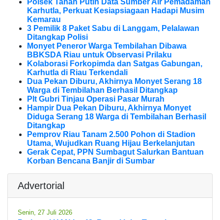
Polsek Tanah Putih Data Sumber Air Pemadaman
Karhutla, Perkuat Kesiapsiagaan Hadapi Musim
Kemarau
3 Pemilik 8 Paket Sabu di Langgam, Pelalawan
Ditangkap Polisi
Monyet Peneror Warga Tembilahan Dibawa
BBKSDA Riau untuk Observasi Prilaku
Kolaborasi Forkopimda dan Satgas Gabungan,
Karhutla di Riau Terkendali
Dua Pekan Diburu, Akhirnya Monyet Serang 18
Warga di Tembilahan Berhasil Ditangkap
Plt Gubri Tinjau Operasi Pasar Murah
Hampir Dua Pekan Diburu, Akhirnya Monyet
Diduga Serang 18 Warga di Tembilahan Berhasil
Ditangkap
Pemprov Riau Tanam 2.500 Pohon di Stadion
Utama, Wujudkan Ruang Hijau Berkelanjutan
Gerak Cepat, PPN Sumbagut Salurkan Bantuan
Korban Bencana Banjir di Sumbar
Advertorial
Senin, 27 Juli 2026