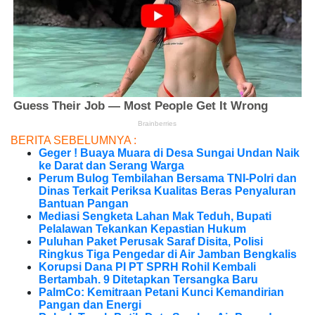
BERITA SEBELUMNYA :
Geger ! Buaya Muara di Desa Sungai Undan Naik
ke Darat dan Serang Warga
Perum Bulog Tembilahan Bersama TNI-Polri dan
Dinas Terkait Periksa Kualitas Beras Penyaluran
Bantuan Pangan
Mediasi Sengketa Lahan Mak Teduh, Bupati
Pelalawan Tekankan Kepastian Hukum
Puluhan Paket Perusak Saraf Disita, Polisi
Ringkus Tiga Pengedar di Air Jamban Bengkalis
Korupsi Dana PI PT SPRH Rohil Kembali
Bertambah. 9 Ditetapkan Tersangka Baru
PalmCo: Kemitraan Petani Kunci Kemandirian
Pangan dan Energi