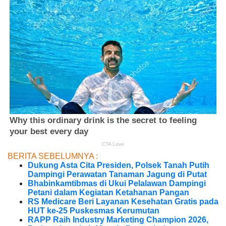
BERITA SEBELUMNYA :
Dukung Asta Cita Presiden, Polsek Tanah Putih
Dampingi Perawatan Tanaman Jagung di Putat
Bhabinkamtibmas di Ukui Pelalawan Dampingi
Petani dalam Kegiatan Ketahanan Pangan
RS Medicare Beri Layanan Kesehatan Gratis pada
HUT ke-25 Puskesmas Kerumutan
RAPP Raih Industry Marketing Champion 2026,