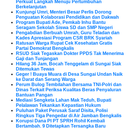
Perkuat Langkah Menuju Pertumbuhan
Berkelanjutan
Kunjungi Umri, Menteri Besar Perlis Dorong
Penguatan Kolaborasi Pendidikan dan Dakwah
Program Bupati Ade, Pemkab Inhu Bantu
Seragam Sekolah Siswa SD dan SMP Negeri
Pengabdian Berbuah Umrah, Guru Teladan dan
Kades Apresiasi Program CSR BRK Syariah
Ratusan Warga Rupat Cek Kesehatan Gratis
Partai Demokrat Bengkalis
RSUD Siak Tegaskan Dokter PPDS Tak Menerima
Gaji dan Tunjangan
Hilang 36 Jam, Bocah Tenggelam di Sungai Siak
Ditemukan Tewas
Geger ! Buaya Muara di Desa Sungai Undan Naik
ke Darat dan Serang Warga
Perum Bulog Tembilahan Bersama TNI-Polri dan
Dinas Terkait Periksa Kualitas Beras Penyaluran
Bantuan Pangan
Mediasi Sengketa Lahan Mak Teduh, Bupati
Pelalawan Tekankan Kepastian Hukum
Puluhan Paket Perusak Saraf Disita, Polisi
Ringkus Tiga Pengedar di Air Jamban Bengkalis
Korupsi Dana PI PT SPRH Rohil Kembali
Bertambah. 9 Ditetapkan Tersangka Baru