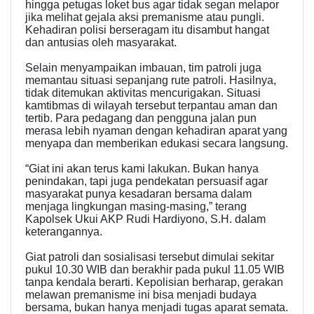
hingga petugas loket bus agar tidak segan melapor
jika melihat gejala aksi premanisme atau pungli.
Kehadiran polisi berseragam itu disambut hangat
dan antusias oleh masyarakat.
Selain menyampaikan imbauan, tim patroli juga
memantau situasi sepanjang rute patroli. Hasilnya,
tidak ditemukan aktivitas mencurigakan. Situasi
kamtibmas di wilayah tersebut terpantau aman dan
tertib. Para pedagang dan pengguna jalan pun
merasa lebih nyaman dengan kehadiran aparat yang
menyapa dan memberikan edukasi secara langsung.
“Giat ini akan terus kami lakukan. Bukan hanya
penindakan, tapi juga pendekatan persuasif agar
masyarakat punya kesadaran bersama dalam
menjaga lingkungan masing-masing,” terang
Kapolsek Ukui AKP Rudi Hardiyono, S.H. dalam
keterangannya.
Giat patroli dan sosialisasi tersebut dimulai sekitar
pukul 10.30 WIB dan berakhir pada pukul 11.05 WIB
tanpa kendala berarti. Kepolisian berharap, gerakan
melawan premanisme ini bisa menjadi budaya
bersama, bukan hanya menjadi tugas aparat semata.