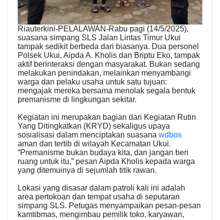
Riauterkini-PELALAWAN-Rabu pagi (14/5/2025),
suasana simpang SLS Jalan Lintas Timur Ukui
tampak sedikit berbeda dari biasanya. Dua personel
Polsek Ukui, Aipda A. Kholis dan Briptu Eko, tampak
aktif berinteraksi dengan masyarakat. Bukan sedang
melakukan penindakan, melainkan menyambangi
warga dan pelaku usaha untuk satu tujuan:
mengajak mereka bersama menolak segala bentuk
premanisme di lingkungan sekitar.
Kegiatan ini merupakan bagian dari Kegiatan Rutin
Yang Ditingkatkan (KRYD) sekaligus upaya
sosialisasi dalam menciptakan suasana
wdbos
aman dan tertib di wilayah Kecamatan Ukui.
“Premanisme bukan budaya kita, dan jangan beri
ruang untuk itu,” pesan Aipda Kholis kepada warga
yang ditemuinya di sejumlah titik rawan.
Lokasi yang disasar dalam patroli kali ini adalah
area pertokoan dan tempat usaha di seputaran
simpang SLS. Petugas menyampaikan pesan-pesan
kamtibmas, mengimbau pemilik toko, karyawan,