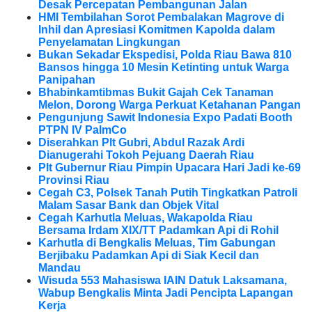
Desak Percepatan Pembangunan Jalan
HMI Tembilahan Sorot Pembalakan Magrove di
Inhil dan Apresiasi Komitmen Kapolda dalam
Penyelamatan Lingkungan
Bukan Sekadar Ekspedisi, Polda Riau Bawa 810
Bansos hingga 10 Mesin Ketinting untuk Warga
Panipahan
Bhabinkamtibmas Bukit Gajah Cek Tanaman
Melon, Dorong Warga Perkuat Ketahanan Pangan
Pengunjung Sawit Indonesia Expo Padati Booth
PTPN IV PalmCo
Diserahkan Plt Gubri, Abdul Razak Ardi
Dianugerahi Tokoh Pejuang Daerah Riau
Plt Gubernur Riau Pimpin Upacara Hari Jadi ke-69
Provinsi Riau
Cegah C3, Polsek Tanah Putih Tingkatkan Patroli
Malam Sasar Bank dan Objek Vital
Cegah Karhutla Meluas, Wakapolda Riau
Bersama Irdam XIX/TT Padamkan Api di Rohil
Karhutla di Bengkalis Meluas, Tim Gabungan
Berjibaku Padamkan Api di Siak Kecil dan
Mandau
Wisuda 553 Mahasiswa IAIN Datuk Laksamana,
Wabup Bengkalis Minta Jadi Pencipta Lapangan
Kerja