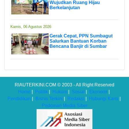
Wujudkan Ruang Hijau
Berkelanjutan
Kamis, 06 Agustus 2026
Gerak Cepat, PPN Sumbagut
Salurkan Bantuan Korban
Bencana Banjir di Sumbar
RIAUTERKINI.COM © 2003 - All Right Reserved
Home
|
Politik
|
Hukum
|
Sosial
|
Ekonomi
|
Pendidikan
|
Bisnis Terkini
|
Redaksi
|
Hubungi Kami
|
Pedoman Media Siber